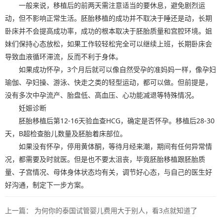
一般来说，移植后的前两天需注意适当的要休息，避免剧烈运
动，但不影响正常生活。胚胎移植的成功并不取决于睡还是动，长期
卧床并不会提高成功率，成功的根本取决于胚胎质量和宫腔环境。姐
妹们保持心态放松，如果工作较轻松完全可以继续上班，长期卧床会
导致血液循环滞流，反而不利于身体。
如果成功怀孕，3个月后就可以像自然受孕的准妈妈一样，像孕妇
瑜伽、孕妇操、游泳、快走之类的轻型运动，都可以做。但前提是，
没有多次中孕流产、胎盘低、高血压、心功能减退等特殊情况。
妊娠诊断
胚胎移植后第12-16天验血查HCG，确定是否怀孕。移植后28-30
天，B超检查胎儿数量及胚胎着床部位。
如果没有怀孕，停用黄体酮，等待月经来潮，期间有任何异常情
况，都需要及时就医。但是也不要太沮丧，毕竟胚胎移植跟胚胎质
量、子宫情况、母体身体状态均有关，调节好心态，与自己的医生好
好沟通，制定下一步方案。
上一篇：
为何你的泰国试管婴儿费用大于别人，看3点就知道了