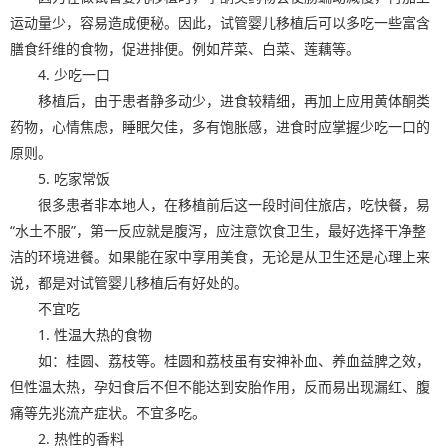
运动量少，容易造成便秘。因此，试管婴儿移植后可以多吃一些富含
膳食纤维的食物，促进排便。例如芹菜、白菜、莲藕等。
4. 少吃一口
移植后，由于患者静多动少，进食较精细，再加上应用黄体酮类
药物，心情焦虑，睡眠欠佳，多有饱胀感，进食时应掌握少吃一口的
原则。
5. 吃家常饭
很多患者非本地人，在移植前后这一段时间住旅店，吃快餐，易
“水土不服”，第一反应就是腹泻，应注意饮食卫生，最好选择干净整
洁的环境进餐。如果能在家中享用美食，无论是从卫生还是心理上来
说，都是对试管婴儿移植后有好处的。
不宜吃
1. 性温大热的食物
如：桂圆、荔枝等。桂圆和荔枝虽有安神补血、养血益脾之效，
但性温太热，孕妇食后不但不能达到安胎作用，反而易出现漏红、腹
痛等先兆流产症状。不宜多吃。
2. 热性的香料