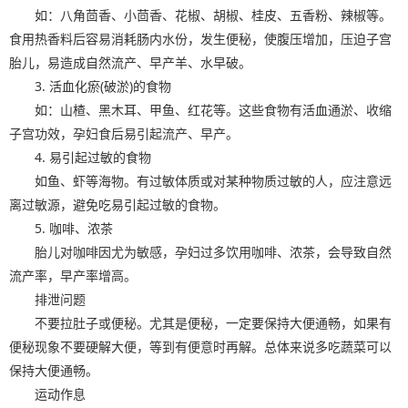
如：八角茴香、小茴香、花椒、胡椒、桂皮、五香粉、辣椒等。
食用热香料后容易消耗肠内水份，发生便秘，使腹压增加，压迫子宫
胎儿，易造成自然流产、早产羊、水早破。
3. 活血化瘀(破淤)的食物
如：山楂、黑木耳、甲鱼、红花等。这些食物有活血通淤、收缩
子宫功效，孕妇食后易引起流产、早产。
4. 易引起过敏的食物
如鱼、虾等海物。有过敏体质或对某种物质过敏的人，应注意远
离过敏源，避免吃易引起过敏的食物。
5. 咖啡、浓茶
胎儿对咖啡因尤为敏感，孕妇过多饮用咖啡、浓茶，会导致自然
流产率，早产率增高。
排泄问题
不要拉肚子或便秘。尤其是便秘，一定要保持大便通畅，如果有
便秘现象不要硬解大便，等到有便意时再解。总体来说多吃蔬菜可以
保持大便通畅。
运动作息