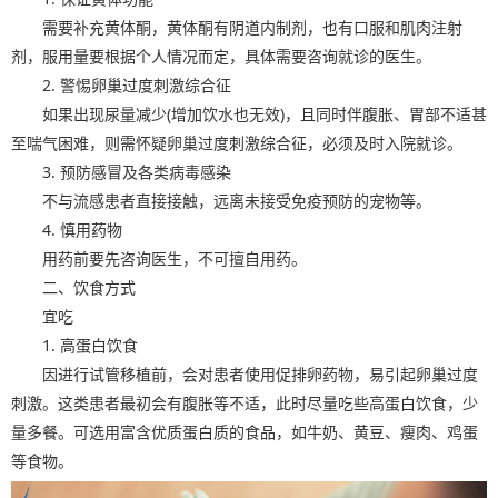
需要补充黄体酮，黄体酮有阴道内制剂，也有口服和肌肉注射
剂，服用量要根据个人情况而定，具体需要咨询就诊的医生。
2. 警惕卵巢过度刺激综合征
如果出现尿量减少(增加饮水也无效)，且同时伴腹胀、胃部不适甚
至喘气困难，则需怀疑卵巢过度刺激综合征，必须及时入院就诊。
3. 预防感冒及各类病毒感染
不与流感患者直接接触，远离未接受免疫预防的宠物等。
4. 慎用药物
用药前要先咨询医生，不可擅自用药。
二、饮食方式
宜吃
1. 高蛋白饮食
因进行试管移植前，会对患者使用促排卵药物，易引起卵巢过度
刺激。这类患者最初会有腹胀等不适，此时尽量吃些高蛋白饮食，少
量多餐。可选用富含优质蛋白质的食品，如牛奶、黄豆、瘦肉、鸡蛋
等食物。