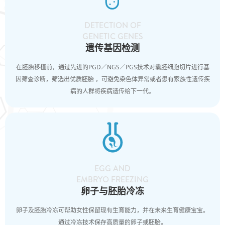
DETECTION OF
GENETIC GENES
遗传基因检测
在胚胎移植前，通过先进的PGD／NGS／PGS技术对囊胚细胞切片进行基
因筛查诊断，筛选出优质胚胎 ，可避免染色体异常或者患有家族性遗传疾
病的人群将疾病遗传给下一代。

EGG AND
EMBRYO FREEZING
卵子与胚胎冷冻
卵子及胚胎冷冻可帮助女性保留现有生育能力，并在未来生育健康宝宝。
通过冷冻技术保存高质量的卵子或胚胎。