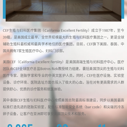
CEF生殖与妇科医疗集团（California Excellent Fertility）成立于1987年，至今
39载，是美国成立最早、全世界规模最大的生殖与妇科医疗集团之一，更是全球
辅助生殖科最权威和最具学术地位的医疗集团。目前，CEF旗下美国、泰国、中
国共拥有7家生殖医疗中心、妇科门诊部。
美国CEF（California Excellent Fertility）是美国高端生殖与妇科医疗中心。医疗
团队由CEF全球医疗总监Botros Rizk教授倾力组建，囊括美国顶尖的生殖与妇科
医疗专家、胚胎学家和专业的中英文医护人员。同时，CEF在医疗设施、实验室
设备、诊疗环境、医院选址方面也投入了极大的心血，旨在对有更高需求的人群
提供舒心、优质的诊疗服务和就医体验。
其中泰国CEF生殖与妇科医疗中心按照美国总院最高标准建设，同步以美国最高
标准打造先进的胚胎实验室，配备标准智能安全系统（bar code）和尖端的冷冻
卵子设备，让客户在亚洲即可享受美国顶尖技术和服务。