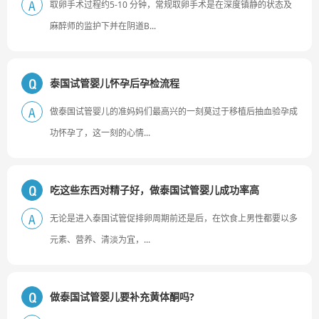
取卵手术过程约5-10 分钟，常规取卵手术是在深度镇静的状态及
A
麻醉师的监护下并在阴道B...
泰国试管婴儿怀孕后孕检流程
Q
做泰国试管婴儿的准妈妈们最高兴的一刻莫过于移植后抽血验孕成
A
功怀孕了，这一刻的心情...
吃这些东西对精子好，做泰国试管婴儿成功率高
Q
无论是进入泰国试管促排卵周期前还是后，在饮食上男性都要以多
A
元素、营养、清淡为宜，...
做泰国试管婴儿要补充黄体酮吗?
Q